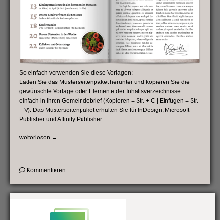
So einfach verwenden Sie diese Vorlagen:
Laden Sie das Musterseitenpaket herunter und kopieren Sie die
gewünschte Vorlage oder Elemente der Inhaltsverzeichnisse
einfach in Ihren Gemeindebrief (Kopieren = Str. + C | Einfügen = Str.
+ V). Das Musterseitenpaket erhalten Sie für InDesign, Microsoft
Publisher und Affinity Publisher.
„Vorlagen
weiterlesen
→
für
Inhaltsverzeichnisse“
on
Kommentieren
Vorlagen
für
Inhaltsverzeichnisse