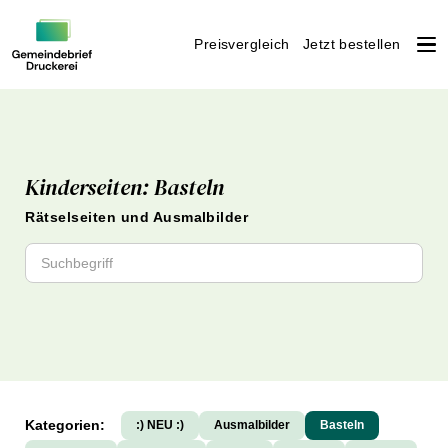
Preisvergleich
Jetzt bestellen
Weiter
zum
Inhalt
Kinderseiten: Basteln
Rätselseiten und Ausmalbilder
Kategorien:
:) NEU :)
Ausmalbilder
Basteln