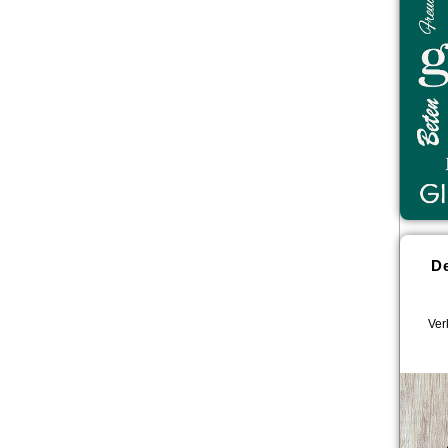
De
Ver