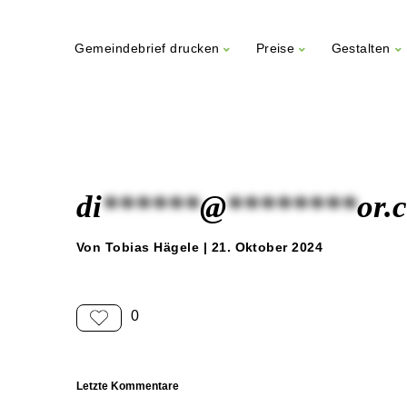
Gemeindebrief drucken
Preise
Gestalten
Weiter
zum
Inhalt
di
******
@
********
or.
Von Tobias Hägele | 21. Oktober 2024
0
Letzte Kommentare