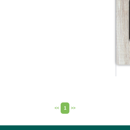
1
<<
>>