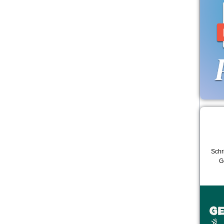
Schri
G