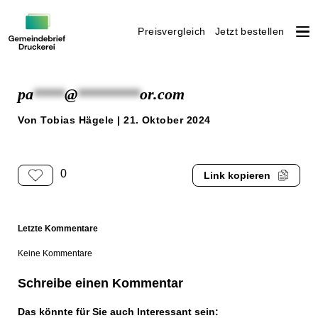
Preisvergleich
Jetzt bestellen
Weiter
zum
pa
****
@
********
or.com
Inhalt
Von Tobias Hägele | 21. Oktober 2024
0
Link kopieren
Letzte Kommentare
Keine Kommentare
Schreibe einen Kommentar
Das könnte für Sie auch Interessant sein: