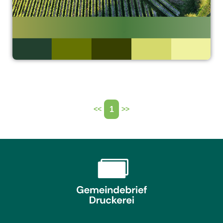
1
<<
>>