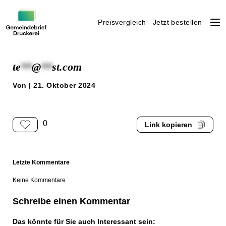
Preisvergleich
Jetzt bestellen
Weiter
zum
te
**
@
**
st.com
Inhalt
Von | 21. Oktober 2024
0
Link kopieren
Letzte Kommentare
Keine Kommentare
Schreibe einen Kommentar
Das könnte für Sie auch Interessant sein: