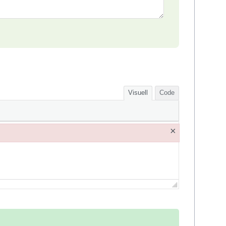
Visuell
Code
×