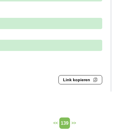
Link kopieren
139
<<
>>