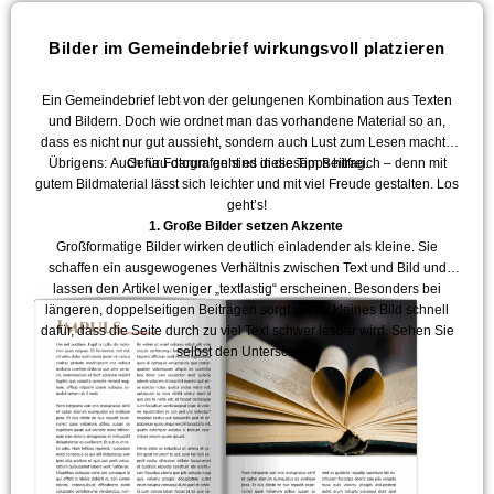
Bilder im Gemeindebrief wirkungsvoll platzieren
Ein Gemeindebrief lebt von der gelungenen Kombination aus Texten
und Bildern. Doch wie ordnet man das vorhandene Material so an,
dass es nicht nur gut aussieht, sondern auch Lust zum Lesen macht?
Übrigens: Auch für Fotografen sind diese Tipps hilfreich – denn mit
Genau darum geht es in diesem Beitrag.
gutem Bildmaterial lässt sich leichter und mit viel Freude gestalten. Los
geht’s!
1. Große Bilder setzen Akzente
Großformatige Bilder wirken deutlich einladender als kleine. Sie
schaffen ein ausgewogenes Verhältnis zwischen Text und Bild und
lassen den Artikel weniger „textlastig“ erscheinen. Besonders bei
längeren, doppelseitigen Beiträgen sorgt ein zu kleines Bild schnell
dafür, dass die Seite durch zu viel Text schwer lesbar wird. Sehen Sie
selbst den Unterschied: