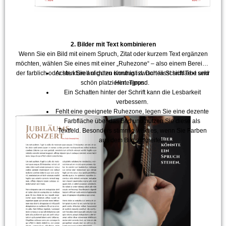
2. Bilder mit Text kombinieren
Wenn Sie ein Bild mit einem Spruch, Zitat oder kurzem Text ergänzen
möchten, wählen Sie eines mit einer „Ruhezone“ – also einem Bereich,
der farblich oder strukturell nicht zu unruhig ist. Dort lässt sich Text sehr
Achten Sie auf guten Kontrast zwischen Schriftfarbe und
schön platzieren. Tipps:
Hintergrund.
Ein Schatten hinter der Schrift kann die Lesbarkeit
verbessern.
Fehlt eine geeignete Ruhezone, legen Sie eine dezente
Farbfläche über das Bild und nutzen Sie diese als
Textfeld. Besonders stimmig wirkt es, wenn Sie Farben
aus dem Bild aufgreifen.