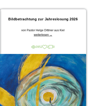
Bildbetrachtung zur Jahreslosung 2026
von Pastor Helge Dittmer aus Kiel
„Bildbetrachtung
weiterlesen
→
zur
Jahreslosung
3952
2
0
2026“