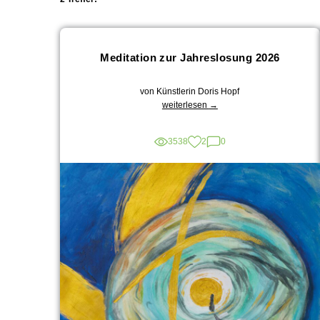
Meditation zur Jahreslosung 2026
von Künstlerin Doris Hopf
„Meditation
weiterlesen
→
zur
Jahreslosung
3538
2
0
2026“