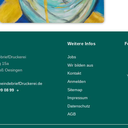
Weitere Infos
F
riefDruckerei
Jobs
g 15a
Wir bilden aus
oß Oesingen
Kontakt
Anmelden
indebriefDruckerei.de
Sitemap
 99 08 99
Impressum
Datenschutz
AGB