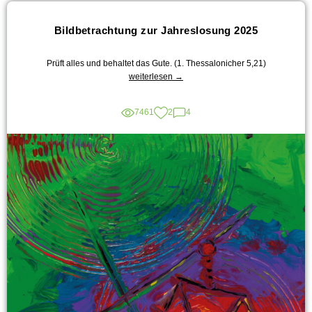
Bildbetrachtung zur Jahreslosung 2025
Prüft alles und behaltet das Gute. (1. Thessalonicher 5,21)
„Bildbetrachtung
weiterlesen
→
zur
Jahreslosung
7461
2
4
2025“