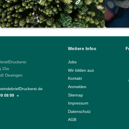
Weitere Infos
F
riefDruckerei
Jobs
g 15a
Wir bilden aus
oß Oesingen
Kontakt
Anmelden
indebriefDruckerei.de
Sitemap
 99 08 99
Impressum
Datenschutz
AGB