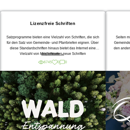
Lizenzfreie Schriften
Satzprogramme bieten eine Vielzahl von Schriften, die sich
Seiten m
für den Satz von Gemeinde- und Pfarrbriefen eignen. Über
Gemeindeb
diese Standardschriften hinaus bietet das Internet eine
den ander
„Lizenzfreie
Vielzahl von Möglichkeiten neue Schriften
weiterlesen
→
Schriften“
herunterzuladen. Dabei besteht die Herausforderung, die
6745
0
0
zu finden, die kostenlos und rechtssicher verwendet
werden können. Vier dieser Webseiten möchten wir Ihnen
kurz vorstellen.