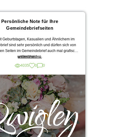
Persönliche Note für Ihre
Gemeindebriefseiten
it Geburtstagen, Kasualien und Ähnlichem im
rief sind sehr persönlich und dürfen sich von
en Seiten im Gemeindebrief auch mal grafisch
„Persönliche
unterscheiden.
weiterlesen
→
Note
4035
0
0
für
Ihre
Gemeindebriefseiten“