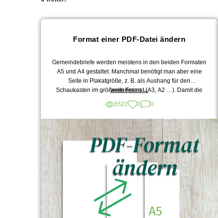
Format einer PDF-Datei ändern
Gemeindebriefe werden meistens in den beiden Formaten
A5 und A4 gestaltet. Manchmal benötigt man aber eine
Seite in Plakatgröße, z. B. als Aushang für den
„Format
Schaukasten im größeren Format (A3, A2 …). Damit die
weiterlesen
→
einer
Seite nicht neu in der gewünschten Größe im
5522
0
0
PDF-
Gestaltungsprogramm angelegt werden muss, gibt es
Datei
kleine Hilfsprogramme. Dazu gehört die Website von
ändern“
PDF2GO.