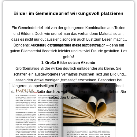
Bilder im Gemeindebrief wirkungsvoll platzieren
Ein Gemeindebrief lebt von der gelungenen Kombination aus Texten
und Bildern. Doch wie ordnet man das vorhandene Material so an,
dass es nicht nur gut aussieht, sondern auch Lust zum Lesen macht?
Übrigens: Auch für Fotografen sind diese Tipps hilfreich – denn mit
Genau darum geht es in diesem Beitrag.
gutem Bildmaterial lässt sich leichter und mit viel Freude gestalten. Los
geht’s!
1. Große Bilder setzen Akzente
Großformatige Bilder wirken deutlich einladender als kleine. Sie
schaffen ein ausgewogenes Verhältnis zwischen Text und Bild und
lassen den Artikel weniger „textlastig“ erscheinen. Besonders bei
längeren, doppelseitigen Beiträgen sorgt ein zu kleines Bild schnell
dafür, dass die Seite durch zu viel Text schwer lesbar wird. Sehen Sie
selbst den Unterschied: