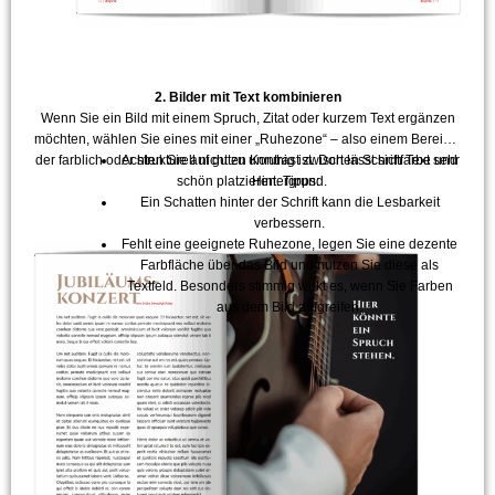
2. Bilder mit Text kombinieren
Wenn Sie ein Bild mit einem Spruch, Zitat oder kurzem Text ergänzen
möchten, wählen Sie eines mit einer „Ruhezone“ – also einem Bereich,
der farblich oder strukturell nicht zu unruhig ist. Dort lässt sich Text sehr
Achten Sie auf guten Kontrast zwischen Schriftfarbe und
schön platzieren. Tipps:
Hintergrund.
Ein Schatten hinter der Schrift kann die Lesbarkeit
verbessern.
Fehlt eine geeignete Ruhezone, legen Sie eine dezente
Farbfläche über das Bild und nutzen Sie diese als
Textfeld. Besonders stimmig wirkt es, wenn Sie Farben
aus dem Bild aufgreifen.