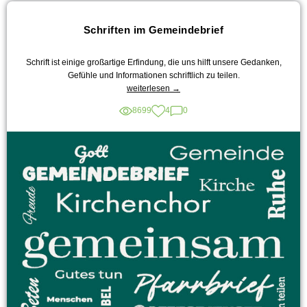
Schriften im Gemeindebrief
Schrift ist einige großartige Erfindung, die uns hilft unsere Gedanken,
Gefühle und Informationen schriftlich zu teilen.
„Schriften
weiterlesen
→
im
8699
4
0
Gemeindebrief“