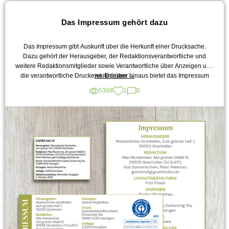
Das Impressum gehört dazu
Das Impressum gibt Auskunft über die Herkunft einer Drucksache.
Dazu gehört der Herausgeber, der Redaktionsverantwortliche und
weitere Redaktionsmitglieder sowie Verantwortliche über Anzeigen und
„Das
die verantwortliche Druckerei. Darüber hinaus bietet das Impressum
weiterlesen
→
Impressum
auch Platz für die Bildnachweise.
5368
1
0
gehört
dazu“