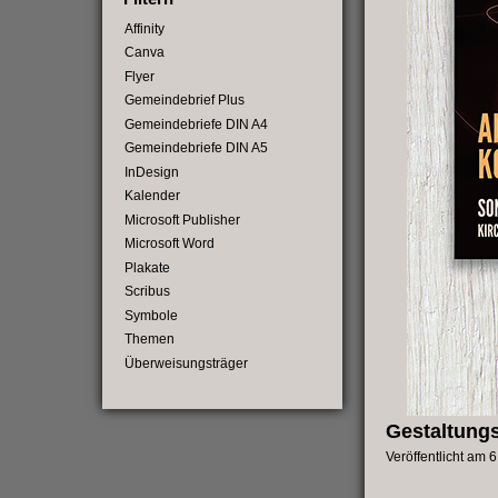
Affinity
Canva
Flyer
Gemeindebrief Plus
Gemeindebriefe DIN A4
Gemeindebriefe DIN A5
InDesign
Kalender
Microsoft Publisher
Microsoft Word
Plakate
Scribus
Symbole
Themen
Überweisungsträger
Gestaltung
Veröffentlicht am
6