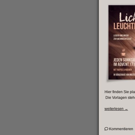
Hier finden Sie p
Die Vorlagen stehe
„Gesta
weiterlesen
→
für
Advent
und
o
Kommentieren
Weihna
G