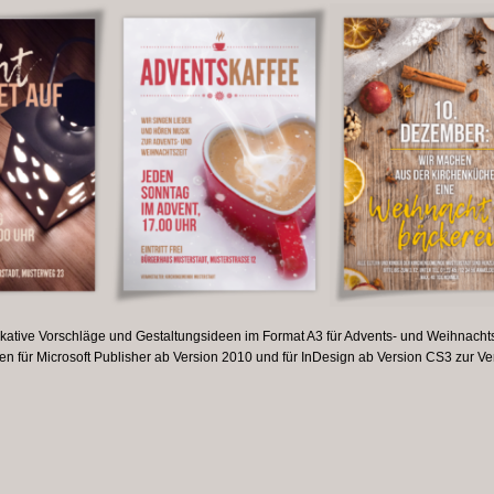
lakative Vorschläge und Gestaltungsideen im Format A3 für Advents- und Weihnacht
n für Microsoft Publisher ab Version 2010 und für InDesign ab Version CS3 zur Ve
ltungsvorlagen
s-
n
chtsveranstaltungen“
estaltungsvorlagen