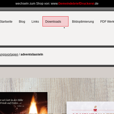
wechseln zum Shop von: www.
GemeindebriefDruckerei
.de
Startseite
Blog
Links
Downloads
Bildoptimierung
PDF Wer
tungsvorlagen
/
adventsbasteln