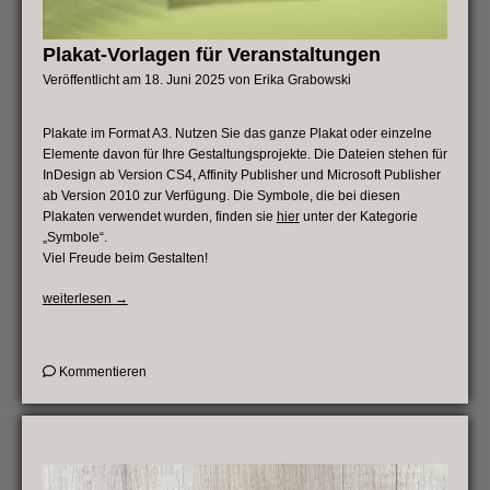
Plakat-Vorlagen für Veranstaltungen
Veröffentlicht am
18. Juni 2025
von
Erika Grabowski
Plakate im Format A3. Nutzen Sie das ganze Plakat oder einzelne
Elemente davon für Ihre Gestaltungsprojekte.
Die Dateien stehen für
InDesign ab Version CS4, Affinity Publisher und Microsoft Publisher
ab Version 2010 zur Verfügung. Die Symbole, die bei diesen
Plakaten verwendet wurden, finden sie
hier
unter der Kategorie
„Symbole“.
Viel Freude beim Gestalten!
„Plakat-
weiterlesen
→
Vorlagen
für
Veranstaltungen“
on
Kommentieren
Plakat-
Vorlagen
für
Veranstaltungen