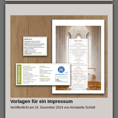
für
Ihren
Gemeindebrief
in
A5
Vorlagen für ein Impressum
Veröffentlicht am
16. Dezember 2024
von
Annabelle Schildt