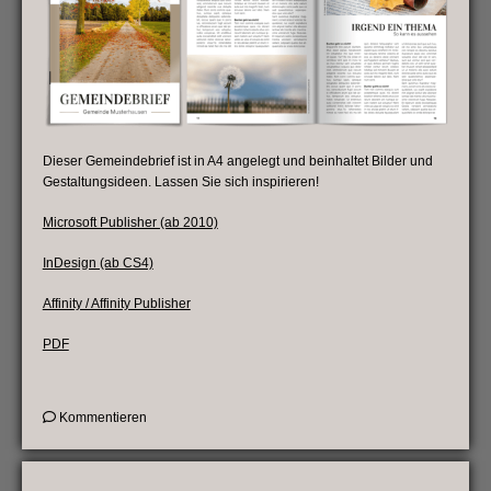
Dieser Gemeindebrief ist in A4 angelegt und beinhaltet Bilder und
Gestaltungsideen. Lassen Sie sich inspirieren!
Microsoft Publisher (ab 2010)
InDesign (ab CS4)
Affinity / Affinity Publisher
PDF
on
Kommentieren
Vorlage
für
Ihren