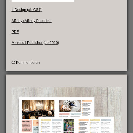
InDesign (ab CS4)
Affinity / Affinity Publisher
PDF
Microsoft Publisher (ab 2010)
on
Kommentieren
Vorlagen
für
ein
Impressum