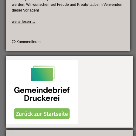
werden. Wir wünschen viel Freude und Kreativität beim Verwenden
dieser Vorlagen!
„Vorlagen
weiterlesen
→
für
Veranstaltungskalender“
on
Kommentieren
Vorlagen
für
Veranstaltungskalender