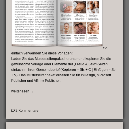
So
einfach verwenden Sie diese Vorlagen:
Laden Sie das Musterseitenpaket herunter und kopieren Sie die
gewünschte Vorlage oder Elemente der „Freud & Leid“-Seiten
einfach in Ihren Gemeindebrief (Kopieren = Str. + C | Einfügen = Str.
+ V). Das Musterseitenpaket erhalten Sie für InDesign, Microsoft
Publisher und Affinity Publisher.
„Gestaltungsvorlagen
weiterlesen
→
für
„Freud
&
zu
2 Kommentare
Leid“-
Gestaltungsvorlagen
Seiten“
für
„Freud