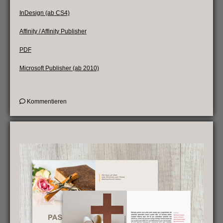
InDesign (ab CS4)
Affinity / Affinity Publisher
PDF
Microsoft Publisher (ab 2010)
on
Kommentieren
Inhaltsverzeichnisse
für
mehrere
Gemeinden