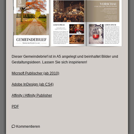
Dieser Gemeindebrief ist in A5 angelegt und beinhaltet Bilder und
Gestaltungsideen. Lassen Sie sich inspirieren!
Micrsoft Publischer (ab 2010)
Adobe InDesign (ab CS4)
Affinity / Affinity Publisher
PDF
on
Kommentieren
Vorlage