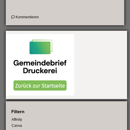
„Herbstblätter““
on
Kommentieren
Musterseitenpaket
„Herbstblätter“
Filtern
Affinity
Canva