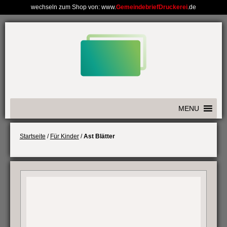
wechseln zum Shop von: www.
GemeindebriefDruckerei
.de
Weiter
zum
Inhalt
MENU
Startseite
/
Für Kinder
/
Ast Blätter