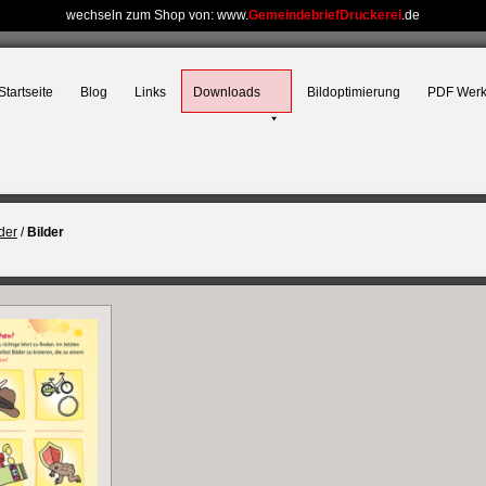
wechseln zum Shop von: www.
GemeindebriefDruckerei
.de
Startseite
Blog
Links
Downloads
Bildoptimierung
PDF Wer
der
/
Bilder