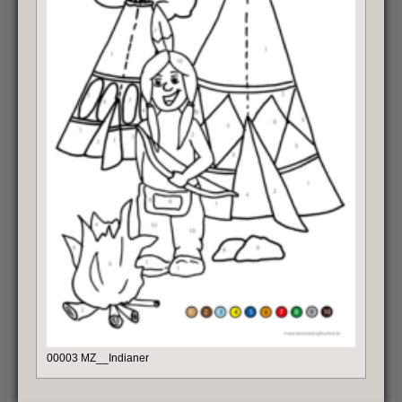
00003 MZ__Indianer