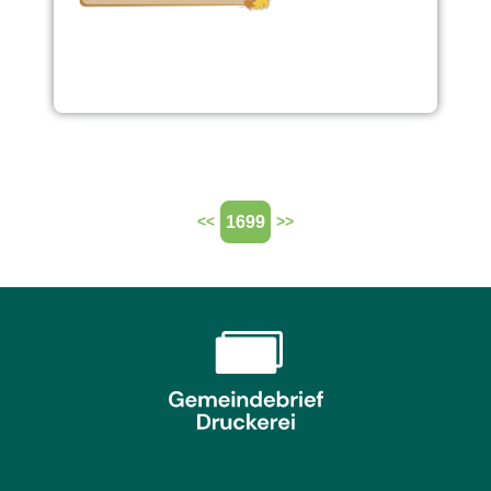
1699
<<
>>