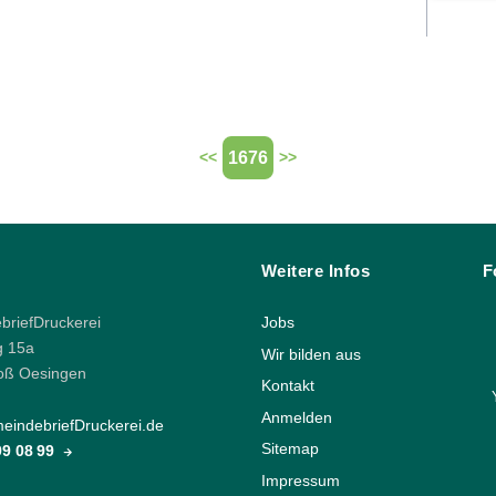
1676
<<
>>
Weitere Infos
F
riefDruckerei
Jobs
g 15a
Wir bilden aus
oß Oesingen
Kontakt
Anmelden
indebriefDruckerei.de
Sitemap
 99 08 99
Impressum