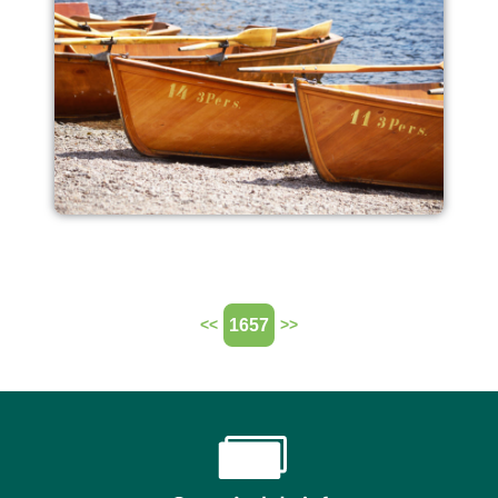
1657
<<
>>