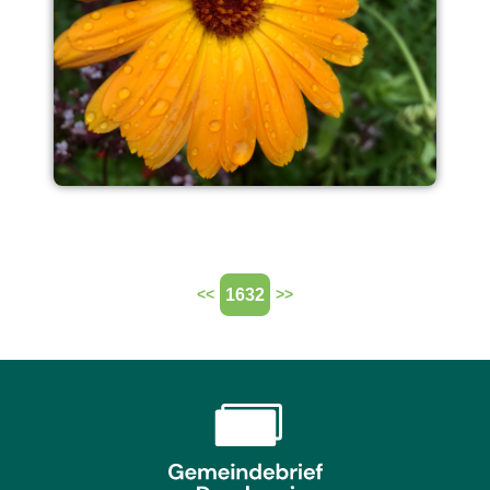
1632
<<
>>