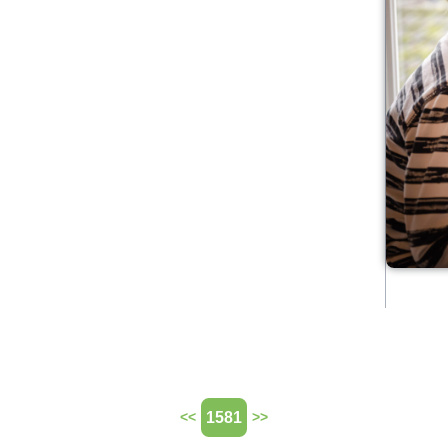
1581
<<
>>