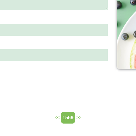
1569
<<
>>