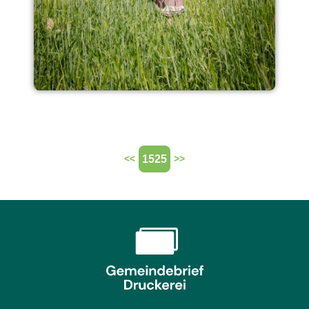
1525
<<
>>