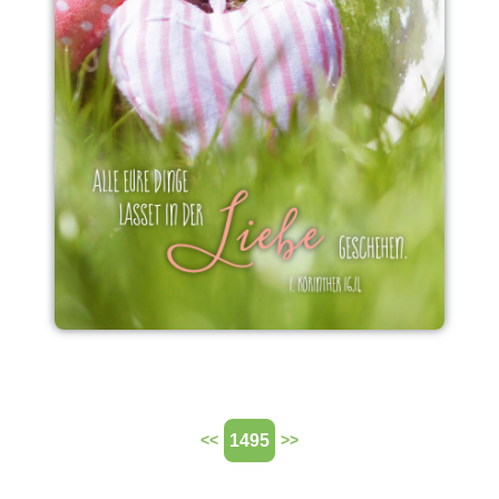
1495
<<
>>