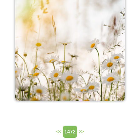
1472
<<
>>