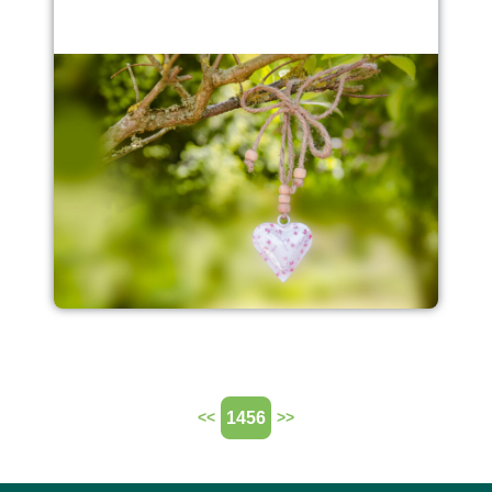
1456
<<
>>