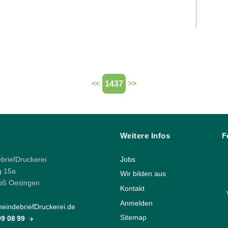
1437
<<
>>
Weitere Infos
F
riefDruckerei
Jobs
g 15a
Wir bilden aus
oß Oesingen
Kontakt
Anmelden
indebriefDruckerei.de
Sitemap
 99 08 99