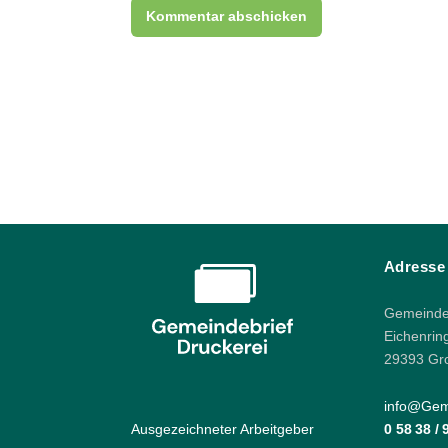
Adresse
Gemeindeb
Eichenrin
29393 Gr
info@Geme
Ausgezeichneter Arbeitgeber
0 58 38 /