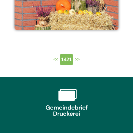
1421
<<
>>