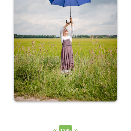
1395
<<
>>