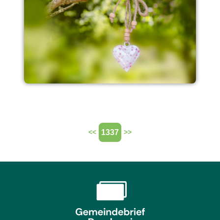
1337
<<
>>