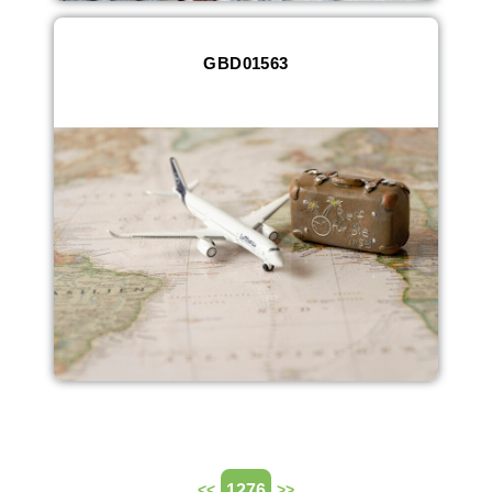
GBD01563
1276
<<
>>