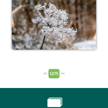
1275
<<
>>