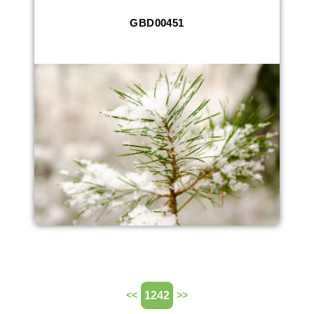
GBD00451
1242
<<
>>