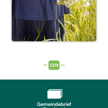
1229
<<
>>