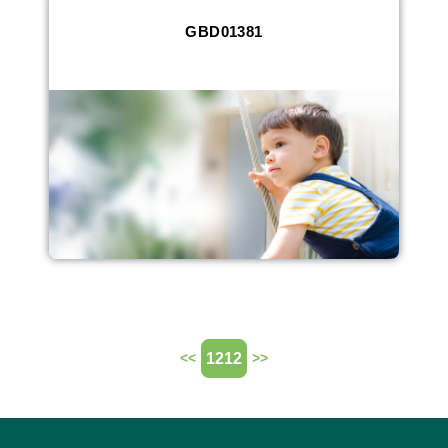
GBD01381
1212
<<
>>