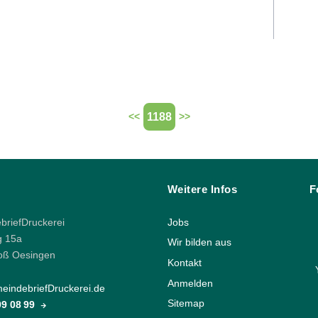
1188
<<
>>
Weitere Infos
F
riefDruckerei
Jobs
g 15a
Wir bilden aus
oß Oesingen
Kontakt
Anmelden
indebriefDruckerei.de
Sitemap
 99 08 99