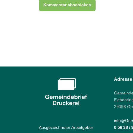
Adresse
Gemeindeb
Eichenrin
29393 Gr
info@Geme
Ausgezeichneter Arbeitgeber
0 58 38 /