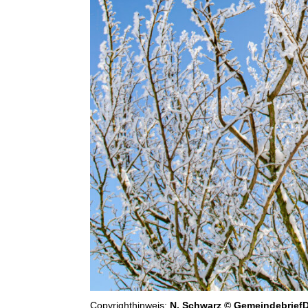
Copyrighthinweis:
N. Schwarz © GemeindebriefD