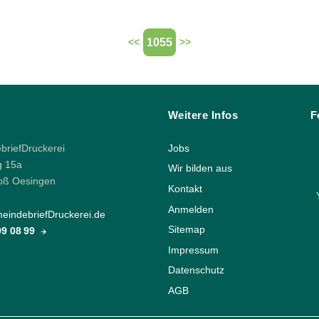
1055
<<
>>
Weitere Infos
F
riefDruckerei
Jobs
g 15a
Wir bilden aus
oß Oesingen
Kontakt
Anmelden
indebriefDruckerei.de
Sitemap
 99 08 99
Impressum
Datenschutz
AGB