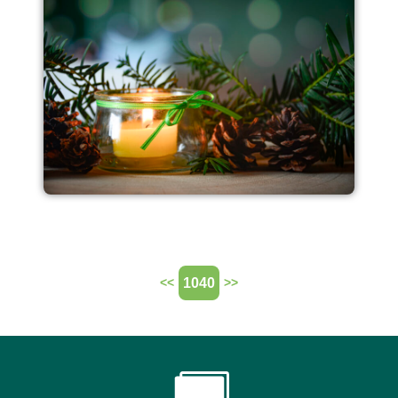
1040
<<
>>