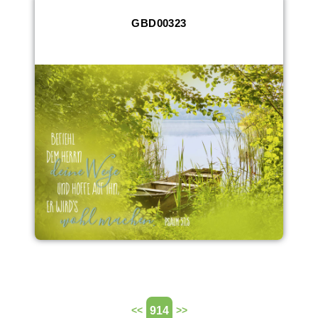
GBD00323
914
<<
>>