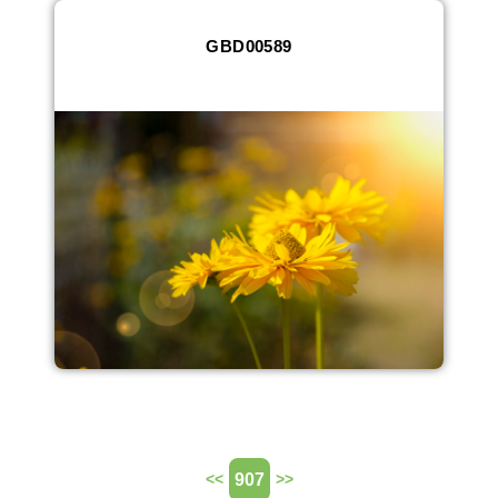
GBD00589
907
<<
>>