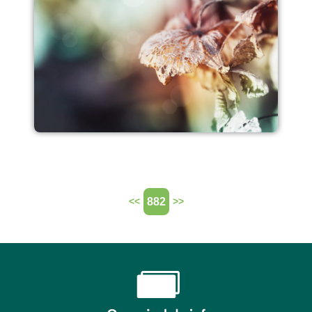
882
<<
>>