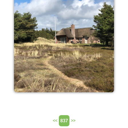
837
<<
>>