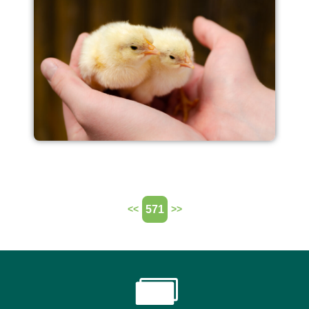
571
<<
>>