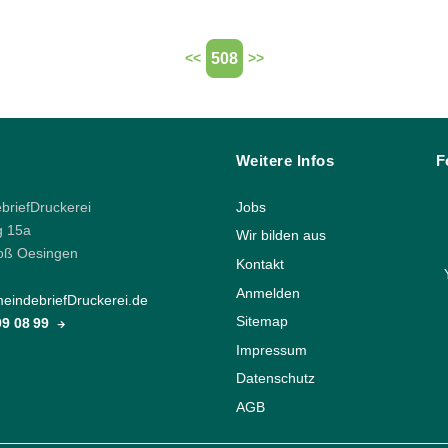
508
<<
>>
Weitere Infos
F
riefDruckerei
Jobs
g 15a
Wir bilden aus
oß Oesingen
Kontakt
Anmelden
indebriefDruckerei.de
Sitemap
 99 08 99
Impressum
Datenschutz
AGB