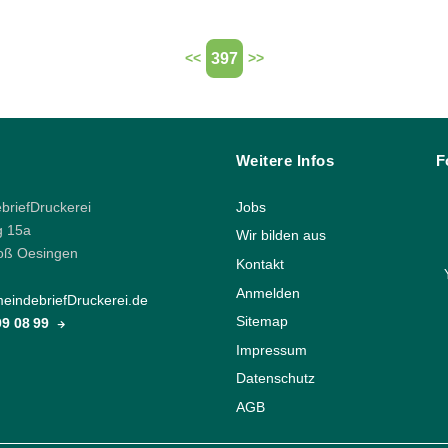
397
<<
>>
Weitere Infos
F
riefDruckerei
Jobs
g 15a
Wir bilden aus
oß Oesingen
Kontakt
Anmelden
indebriefDruckerei.de
Sitemap
 99 08 99
Impressum
Datenschutz
AGB