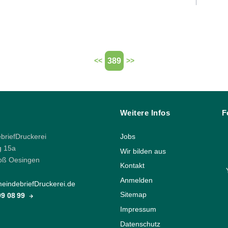
389
<<
>>
Weitere Infos
F
riefDruckerei
Jobs
g 15a
Wir bilden aus
oß Oesingen
Kontakt
Anmelden
indebriefDruckerei.de
Sitemap
 99 08 99
Impressum
Datenschutz