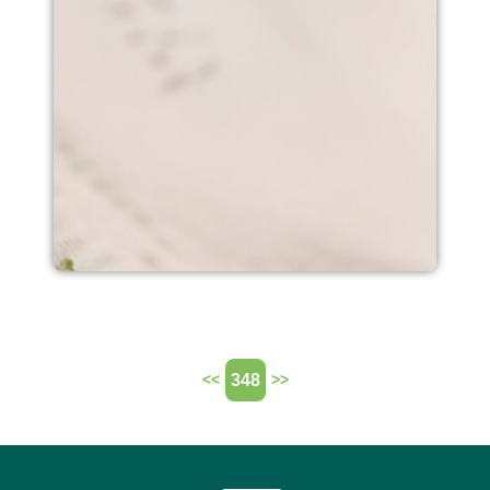
348
<<
>>